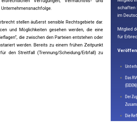
erbrechtlichen Verfügungen, Vermächtnis- und
schaften 
d Unternehmensnachfolge.
im Deuts
brecht stellen äußerst sensible Rechtsgebiete dar.
Mitglied 
ncen und Möglichkeiten gesehen werden, die eine
für
Erbre
ieflagen“, die zwischen den Parteien entstehen oder
ustariert werden. Bereits zu einem frühen Zeitpunkt
Veröffen
ür den Streitfall (Trennung/Scheidung/Erbfall) zu
Unterh
Das RV
(EIDEN
Der Zu
Zusamm
Die Re