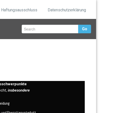
Haftungsausschluss
Datenschutzerklärung
Go
tsschwerpunkte
echt,
insbesondere
heidung
- und Ehegattenunterhalt