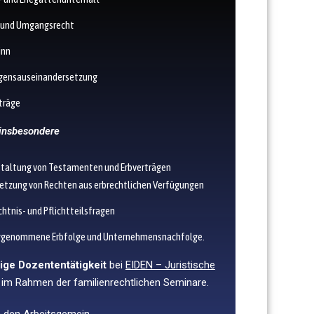
 und Umgangsrecht
inn
gensauseinandersetzung
träge
insbesondere
taltung von Testamenten und Erbverträgen
etzung von Rechten aus erbrechtlichen Verfügungen
htnis- und Pflichtteilsfragen
ggenommene Erbfolge und Unternehmensnachfolge.
ige Dozententätigkeit
bei
EIDEN – Juristische
im Rahmen der familienrechtlichen Seminare.
in den Arbeitsgemein-