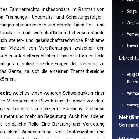
h des Familienrechts, insbesondere im Rahmen von
Sorge-
on Trennungs-, Unterhalts- und Scheidungsfolgen-
Zugew
mgangsrechtsprozessen und erstelle Ihnen Ehe- und
 familiären und wirtschaftlichen Lebensumstände
Vermö
 auch steuer- und gesellschaftsrechtliche Probleme
Ehever
iner Vielzahl von Verpflichtungen zwischen den
h in unterhaltsrechtlicher Hinsicht ist es im Falle
Erbrecht,
t getan, isoliert einzelne Fragen der Trennung zu
uf das Ganze, da sich die einzelnen Themenbereiche
Ausges
 können.
Durchs
echt,
welches einen weiteren Schwerpunkt meiner
Vermäc
egenen Vermögen der Privathaushalte sowie vor dem
vorwe
t verbundener, komplizierter Familienverhältnisse
cht mehr und mehr an Bedeutung. Auch hier spielen
Mehrjähr
ne erhebliche Rolle. Eine Beratung und Vertretung
Seminare
Bereichen: Ausgestaltung von Testamenten und
Mitglied 